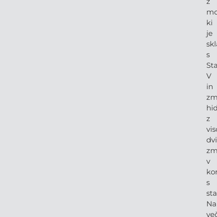
z
mo
ki
je
sk
s
St
V
in
zm
hid
z
vi
dv
zm
v
ko
s
sta
Na
več