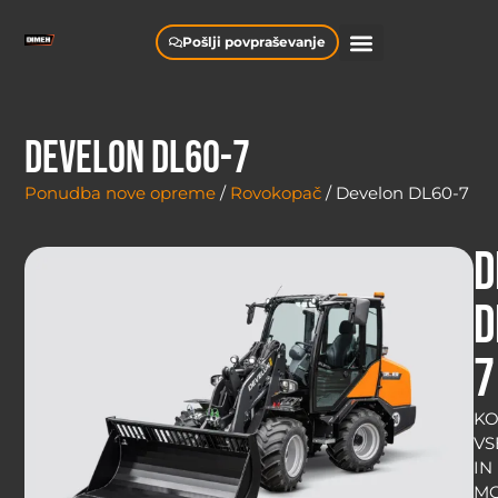
Pošlji povpraševanje
Develon DL60-7
Ponudba nove opreme
/
Rovokopač
/ Develon DL60-7
D
D
7
KO
VS
IN
MO