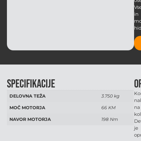
os
Vs
in
mo
hid
Specifikacije
O
Ko
DELOVNA TEŽA
3.750 kg
na
na
MOČ MOTORJA
66 KM
kol
NAVOR MOTORJA
198 Nm
De
je
op