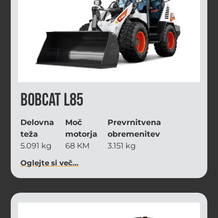
Bobcat L85
Delovna
Moč
Prevrnitvena
teža
motorja
obremenitev
5.091 kg
68 KM
3.151 kg
Oglejte si več...