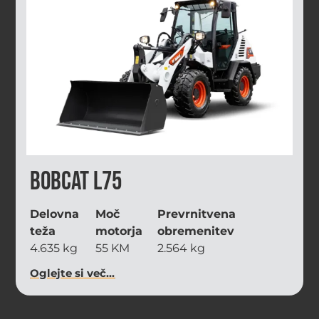
Bobcat L75
Delovna
Moč
Prevrnitvena
teža
motorja
obremenitev
4.635 kg
55 KM
2.564 kg
Oglejte si več...