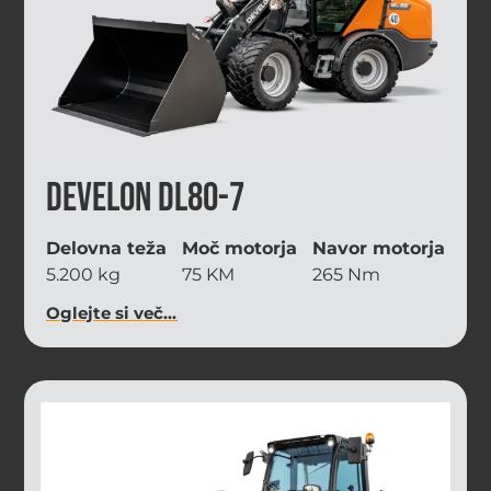
Develon DL80-7
Delovna teža
Moč motorja
Navor motorja
5.200 kg
75 KM
265 Nm
Oglejte si več...