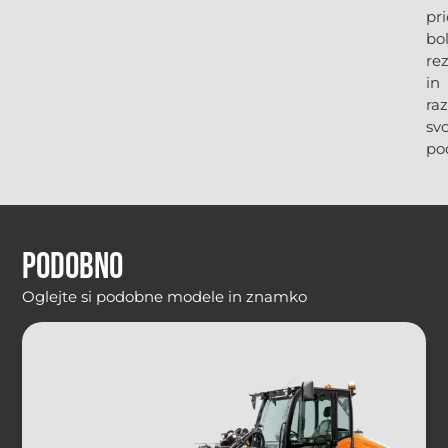
pr
bol
rez
in
raz
svo
pod
Podobno
Oglejte si podobne modele in znamko