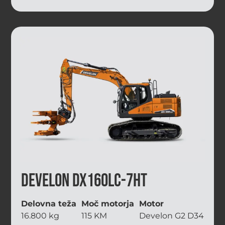
Develon DX160LC-7HT
Delovna teža
Moč motorja
Motor
16.800 kg
115 KM
Develon G2 D34