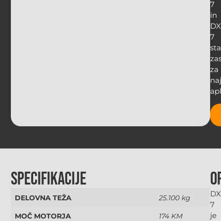
7
in
DX
7
sta
za
za
naj
apl
Specifikacije
O
DX
DELOVNA TEŽA
25.100 kg
7
je
MOČ MOTORJA
174 KM