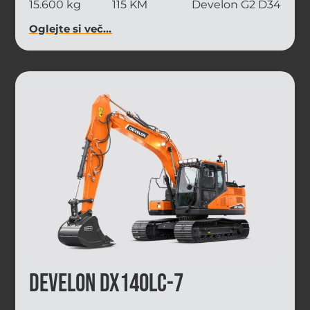
15.600 kg
115 KM
Develon G2 D34
Oglejte si več...
Develon DX140LC-7