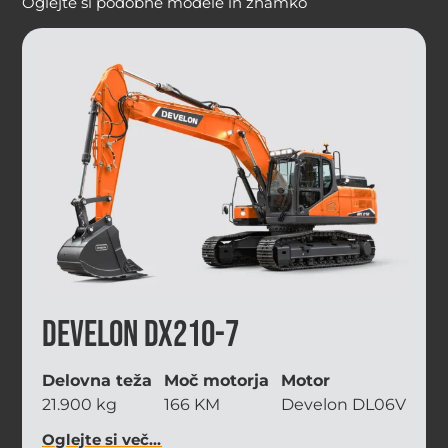
Oglejte si podobne modele in znamko
Develon DX210-7
Delovna teža
Moč motorja
Motor
21.900 kg
166 KM
Develon DL06V
Oglejte si več...