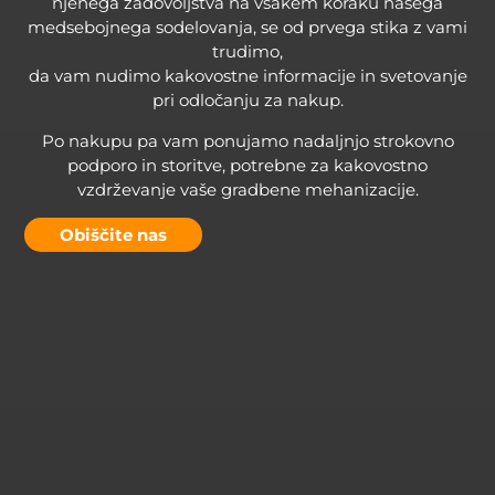
njenega zadovoljstva na vsakem koraku našega
medsebojnega sodelovanja, se od prvega stika z vami
trudimo,
da vam nudimo kakovostne informacije in svetovanje
pri odločanju za nakup.
Po nakupu pa vam ponujamo nadaljnjo strokovno
podporo in storitve, potrebne za kakovostno
vzdrževanje vaše gradbene mehanizacije.
Obiščite nas