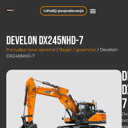
Pošlji povpraševanje
Develon DX245NHD-7
Ponudba nove opreme
/
Bager / goseničar
/ Develon
DX245NHD-7
D
D
7
Dv
svo
po