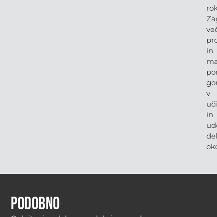
rok
Za
ve
pr
in
ma
po
go
v
uč
in
ud
de
oko
Podobno